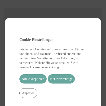
Betreiber und Inhaber :
Katscher Betonwerk
Metnitzer & Co KG
Cookie Einstellungen
Ing. Gert Metnitzer
Wir nutzen Cookies auf unserer Website. Einige
Triebendorf 51
von ihnen sind essenziell, während andere uns
A-8850 Murau
helfen, diese Website und Ihre Erfahrung zu
verbessern. Nähere Hinweise erhalten Sie in
unserer Datenschutzerklärung.
Tel:
43 3588 8800
E-mail:
office@metnitzer.at
Alle Akzeptieren
Nur Notwendige
FN: 17089g
Anpassen
UID: ATU 294 23102