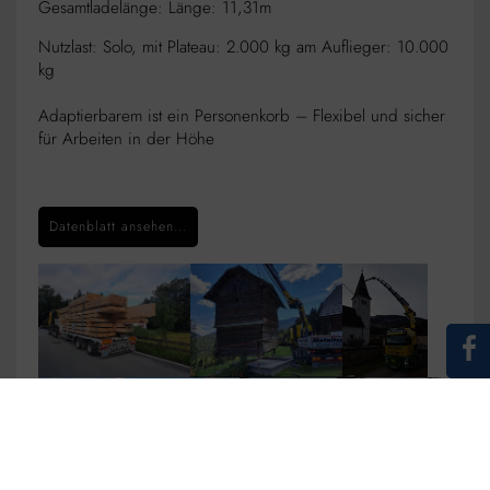
Gesamtladelänge: Länge: 11,31m
Nutzlast: Solo, mit Plateau: 2.000 kg am Auflieger: 10.000
kg
Adaptierbarem ist ein Personenkorb – Flexibel und sicher
für Arbeiten in der Höhe
Datenblatt ansehen...